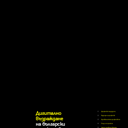
Дигитално
01
Шрифтове-кандидати
02
Възродени шрифтове
възраждане
03
Изисквания към шрифтовете
на български
04
Ползи от проекта
05
Често задавани въпроси