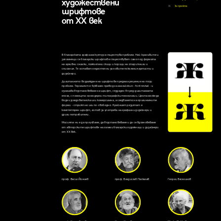
художествени
06
За проекта
шрифтове
от XX век
В българската графична култура същестува проблем. Най-красивите и 
запомнящи се български шрифтове съществуват само под формата 
на архивни снимки, пожълтели скици и корици на стари книги и 
списания. Те остават недостъпни за новите поколения артисти и 
дизайнери.
Дигиталното възраждане на шрифтове предлага решение на този 
проблем. Терминът е буквален превод на английския – font revival – и 
означава възстановяване на шрифт, създаден в пред-дигиталната 
епоха, с помощта на модерни типографски технологии. Целта може да 
бъде изследователска или комерсиална, а следването на оригиналните 
форми – стриктно или по-свободно. Крайният резултат е 
компютърен шрифт, готов за употреба на графични дизайнери и 
други потребители.
Мисията ни е да проучваме, да възстановяваме и да се вдъхновяваме 
от авторските шрифтове на големи български художници и дизайнери 
от XX век.
проф. Васил Йончев
проф. Владислав Паскалев
Георги Веселинов