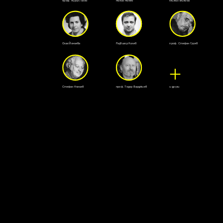
проф. Кирил Гогов
Кънчо Кънев
Милка Пейкова
проф. Стефан Груев
Олга Йончева
Развигор Колев
+
Стефан Кънчев
проф. Тодор Варджиев
и други