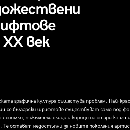
дожествени
ифтове
 XX век
ската графична култура същестува проблем. Най-крас
щи се български шрифтове съществуват само под фо
ни снимки, пожълтели скици и корици на стари книги и
. Те остават недостъпни за новите поколения артис