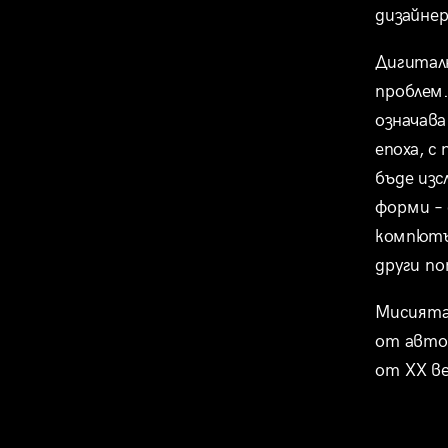
дизайнер
Дигитал
проблем. 
означава
епоха, с
бъде изс
форми – 
компютъ
други п
Мисията 
от автор
от XX ве