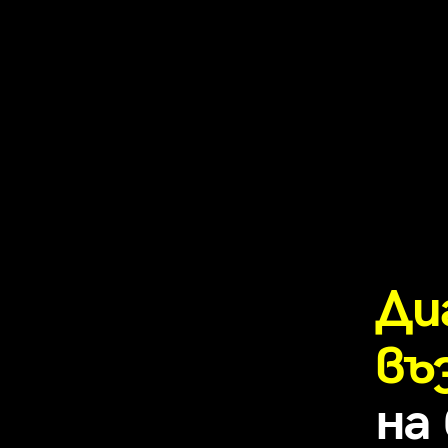
Ди
въ
на