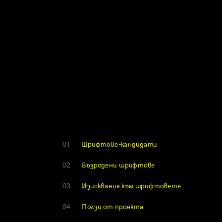
01
Шрифтове-кандидати
02
Възродени шрифтове
03
Изисквания към шрифтовете
04
Ползи от проекта