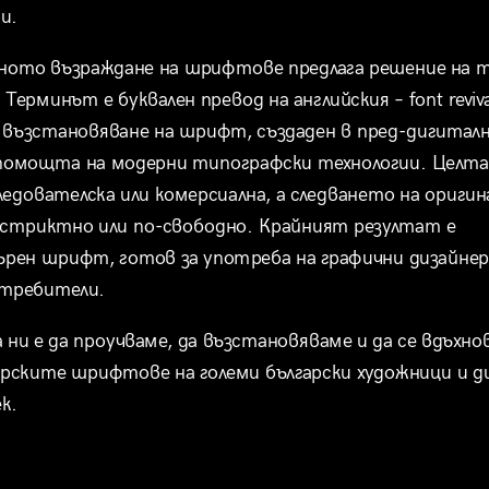
и.
ното възраждане на шрифтове предлага решение на т
Терминът е буквален превод на английския – font revival
 възстановяване на шрифт, създаден в пред-дигиталн
 помощта на модерни типографски технологии. Целта 
ледователска или комерсиална, а следването на оригин
стриктно или по-свободно. Крайният резултат е 
рен шрифт, готов за употреба на графични дизайнери
отребители.
ни е да проучваме, да възстановяваме и да се вдъхно
ските шрифтове на големи български художници и ди
к.