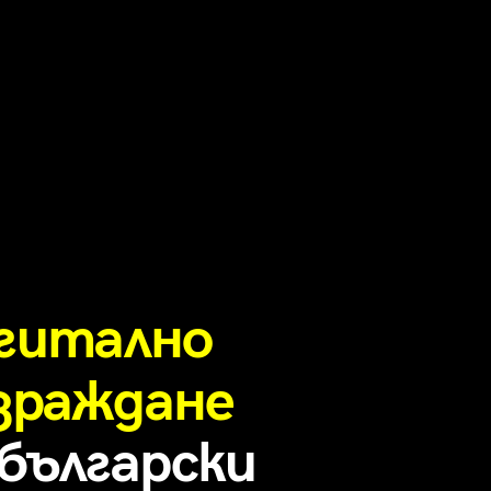
гитално
зраждане
 български