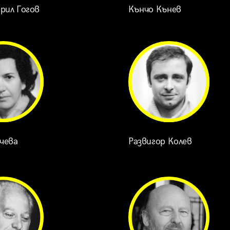
рил Гогов
Кънчо Кънев
чева
Развигор Колев