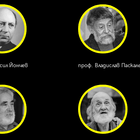
сил Йончев
проф. Владислав Паскал