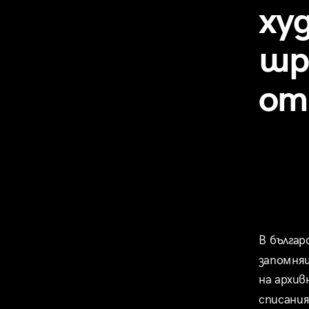
ху
шр
от
В българ
запомня
на архив
списания