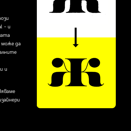
ози 
 – и 
ата 
може да 
алните 
 и 
вяваме 
зайнери 