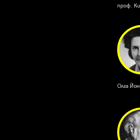
проф. Ки
Олга Йон