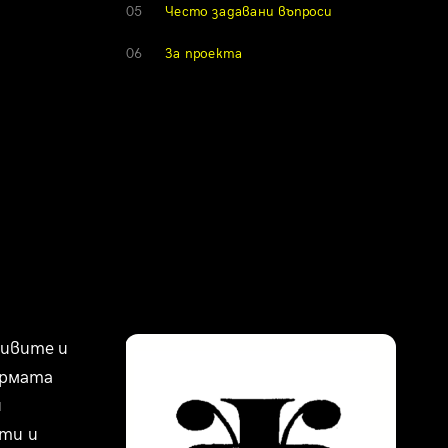
05
Често задавани въпроси
06
За проекта
ивите и 
рмата 
 
ти и 